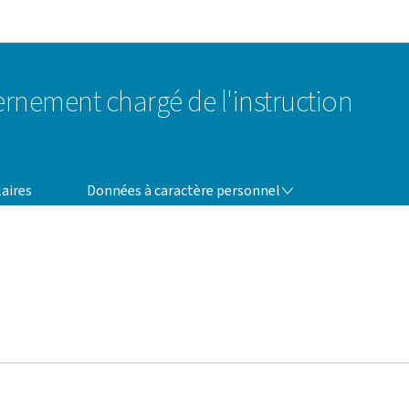
Aller au menu principal
Aller au contenu
nement chargé de l'instruction
DONNÉES À CARACTÈRE PERSONNEL
aires
Données à caractère personnel