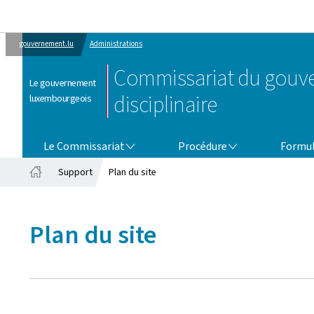
gouvernement.lu
Administrations
Commissariat du gouver
Le gouvernement
disciplinaire
luxembourgeois
LE COMMISSARIAT
PROCÉDURE
Le Commissariat
Procédure
Formul
Support
Plan du site
Accueil
Plan du site