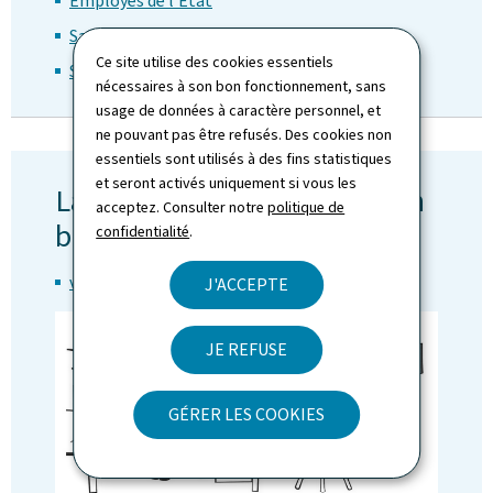
Employés de l'État
Salariés
Ce site utilise des cookies essentiels
Stagiaires-fonctionnaires
nécessaires à son bon fonctionnement, sans
usage de données à caractère personnel, et
ne pouvant pas être refusés. Des cookies non
essentiels sont utilisés à des fins statistiques
et seront activés uniquement si vous les
La procédure disciplinaire en
acceptez. Consulter notre
politique de
bref
confidentialité
.
version luxembourgeoise
J'ACCEPTE
JE REFUSE
GÉRER LES COOKIES