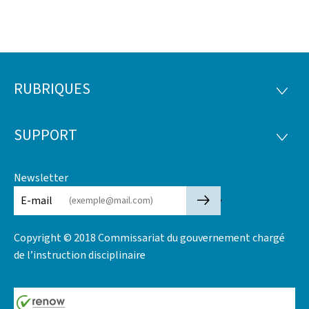
RUBRIQUES
Pied
RUBRI
de
SUPPORT
SUPP
page
Newsletter
🡒
E-mail
Copyright © 2018 Commissariat du gouvernement chargé
de l’instruction disciplinaire