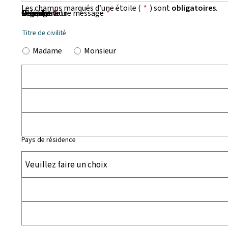
Les champs marqués d’une étoile (
*
) sont
obligatoires
.
Prénom
Nom
Organisation
E-mail
Téléphone
Objet de votre message
Message
*
*
*
*
*
Titre de civilité
Madame
Monsieur
Pays de résidence