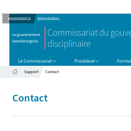
gouvernement.lu
Administrations
Commissariat du gouver
Le gouvernement
disciplinaire
luxembourgeois
LE COMMISSARIAT
PROCÉDURE
Le Commissariat
Procédure
Formul
Support
Contact
Accueil
Contact