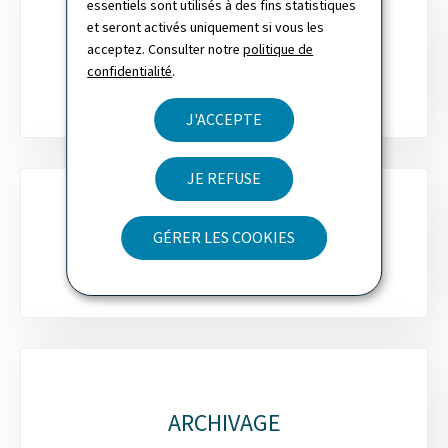
essentiels sont utilisés à des fins statistiques
et seront activés uniquement si vous les
acceptez. Consulter notre
politique de
ORDRE DE JUSTIFICATION
confidentialité
.
J'ACCEPTE
JE REFUSE
VIDÉOSURVEILLANCE
GÉRER LES COOKIES
ARCHIVAGE