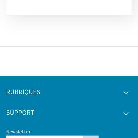
RUBRIQUES
Pied
RUBRI
de
SUPPORT
SUPP
page
Newsletter